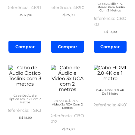
Cabo Auxiliar P2
4K910
4K905
Estéreo Para Áudio
Com 3 Metros
R$
68
,
90
R$
25
,
90
CBO-
303
R$
13
,
90
Comprar
Comprar
Comprar
Cabo HDMI 2.0 4K
De 1 Metro
Cabo De Áudio
Óptico Toslink Com 3
Cabo De Áudio E
Metros
4K01
Vídeo 3x RCA Com 2
Metros
TSK30
CBO-
R$
18
,
90
502
R$
23
,
90