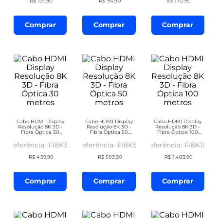
R$
131
,
90
R$
94
,
90
R$
170
,
90
Comprar
Comprar
Comprar
Cabo HDMI Display
Cabo HDMI Display
Cabo HDMI Display
Resolução 8K 3D -
Resolução 8K 3D -
Resolução 8K 3D -
Fibra Óptica 30
Fibra Óptica 50
Fibra Óptica 100
Metros
Metros
Metros
FI8K30
FI8K50
FI8K100
R$
459
,
90
R$
583
,
90
R$
1
.
483
,
90
Comprar
Comprar
Comprar