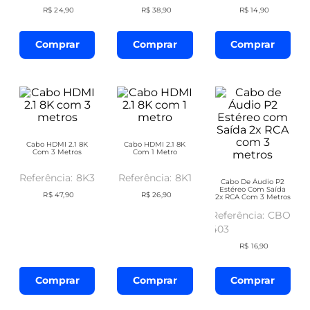
R$
24
,
90
R$
38
,
90
R$
14
,
90
Comprar
Comprar
Comprar
Cabo HDMI 2.1 8K
Cabo HDMI 2.1 8K
Com 3 Metros
Com 1 Metro
8K3
8K1
Cabo De Áudio P2
Estéreo Com Saída
R$
47
,
90
R$
26
,
90
2x RCA Com 3 Metros
CBO-
403
R$
16
,
90
Comprar
Comprar
Comprar