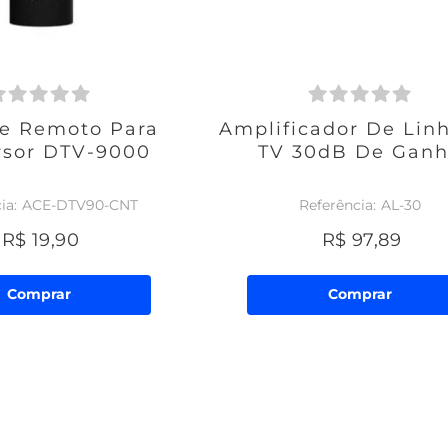
le Remoto Para
Amplificador De Lin
rsor DTV-9000
TV 30dB De Gan
ACE-DTV90-CNT
AL-30
R$
19
,
90
R$
97
,
89
Comprar
Comprar