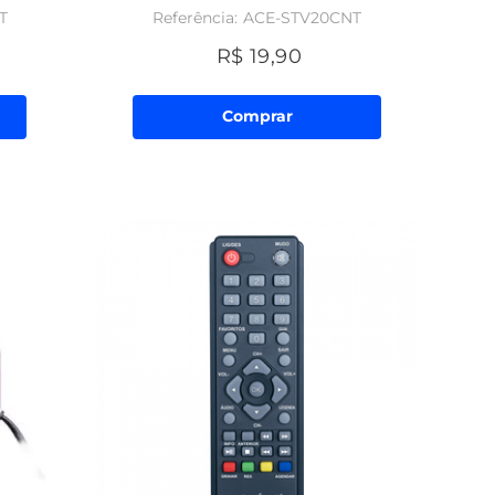
T
ACE-STV20CNT
R$
19
,
90
Comprar