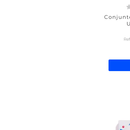
Conjunt
U