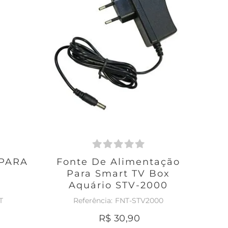
PARA
Fonte De Alimentação
Para Smart TV Box
Aquário STV-2000
T
FNT-STV2000
R$
30
,
90