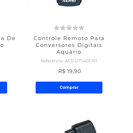
ha De
Controle Remoto Para
ho
Conversores Digitais
Aquário
ACE-DTV40CNT
R$
19
,
90
Comprar