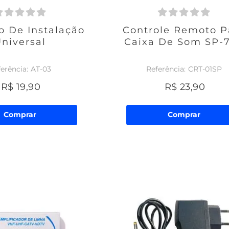
o De Instalação
Controle Remoto P
niversal
Caixa De Som SP-
AT-03
CRT-01SP
R$
19
,
90
R$
23
,
90
Comprar
Comprar