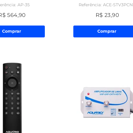
AP-35
ACE-STV3PCN
R$
564
,
90
R$
23
,
90
Comprar
Comprar