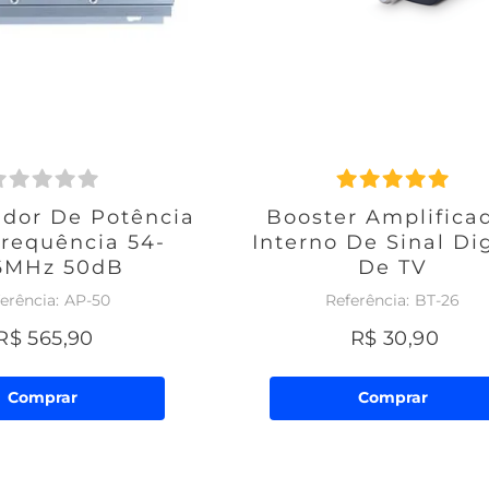
ador De Potência
Booster Amplifica
requência 54-
Interno De Sinal Dig
6MHz 50dB
De TV
AP-50
BT-26
R$
565
,
90
R$
30
,
90
Comprar
Comprar