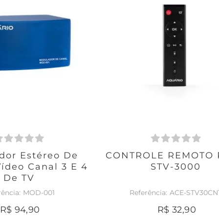
dor Estéreo De
CONTROLE REMOTO 
ídeo Canal 3 E 4
STV-3000
De TV
MOD-001
ACE-STV30CN
R$
94
,
90
R$
32
,
90