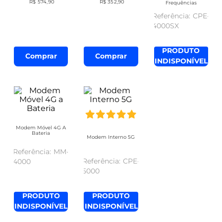
R$
574
,
90
R$
352
,
90
Frequências
CPE-
4000SX
PRODUTO
Comprar
Comprar
INDISPONÍVEL
Modem Móvel 4G A
Bateria
Modem Interno 5G
MM-
CPE-
4000
5000
PRODUTO
PRODUTO
INDISPONÍVEL
INDISPONÍVEL