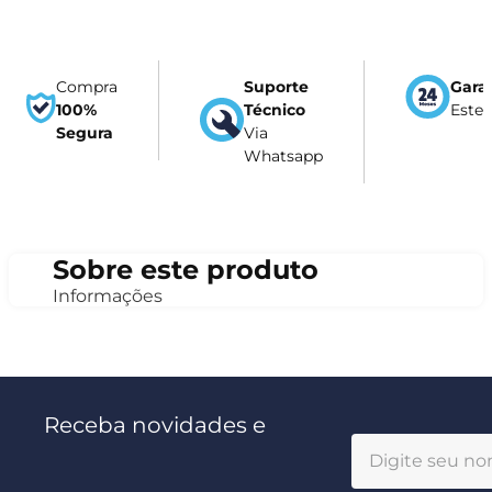
Compra
Suporte
Gara
100%
Técnico
Este
Segura
Via
Whatsapp
Sobre este produto
Informações
Receba novidades e