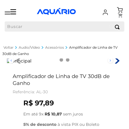
Buscar
Audio/Vídeo
Acessórios
Amplificador de Linha de TV
30dB de Ganho
Amplificador de Linha de TV 30dB de
Ganho
AL-30
R$
97
,
89
Em até
9
x
R$
10
,
87
sem juros
5% de desconto
à vista PIX ou Boleto