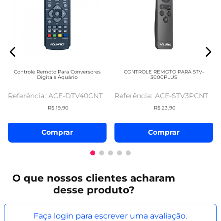
Controle Remoto Para Conversores
CONTROLE REMOTO PARA STV-
Digitais Aquário
3000PLUS
ACE-DTV40CNT
ACE-STV3PCNT
R$
19
,
90
R$
23
,
90
Comprar
Comprar
O que
nossos clientes
acharam
desse produto?
Faça login para escrever uma avaliação.