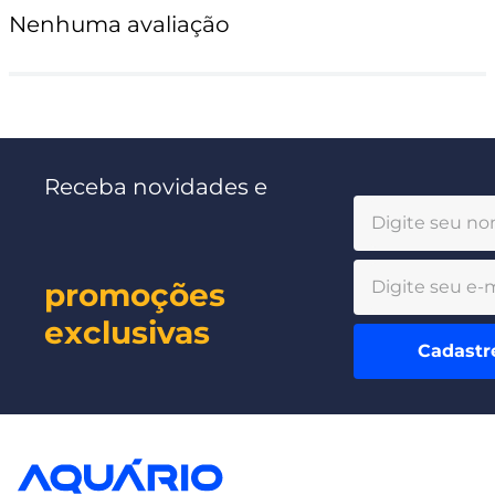
Nenhuma avaliação
Receba novidades e
promoções
exclusivas
Cadastr