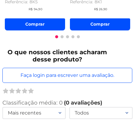
8K5
8K1
R$
94
,
90
R$
26
,
90
Comprar
Comprar
O que
nossos clientes
acharam
desse produto?
Faça login para escrever uma avaliação.
Classificação média: 0
(0 avaliações)
Mais recentes
Todos