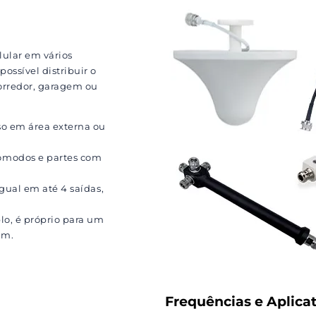
lular em vários
ossível distribuir o
orredor, garagem ou
 em área externa ou
modos e partes com
igual em até 4 saídas,
o, é próprio para um
0m.
Frequências e Aplicat