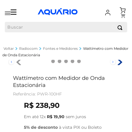
Buscar
Radiocom
Fontes e Medidores
Wattímetro com Medidor
de Onda Estacionária
Wattímetro com Medidor de Onda
Estacionária
PWR-100HF
R$
238
,
90
Em até
12
x
R$
19
,
90
sem juros
5% de desconto
à vista PIX ou Boleto