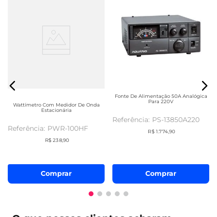
Fonte De Alimentação 50A Analógica
Para 220V
Wattímetro Com Medidor De Onda
Estacionária
PS-13850A220
PWR-100HF
R$
1
.
774
,
90
R$
238
,
90
Comprar
Comprar