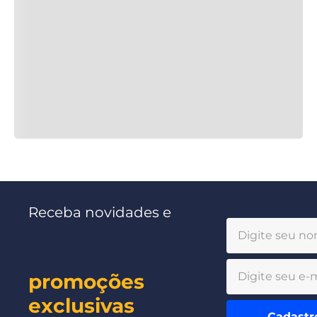
Receba novidades e
promoções
exclusivas
Cadastr