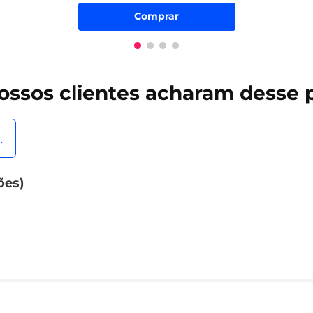
Comprar
ossos clientes
acharam desse 
.
ões)