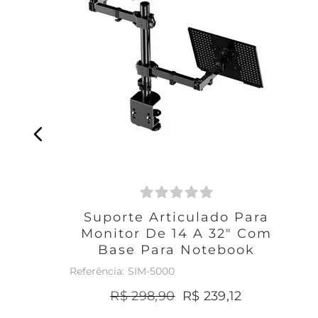
Suporte Articulado Para
Monitor De 14 A 32" Com
Base Para Notebook
SIM-5000
R$
298
,
90
R$
239
,
12