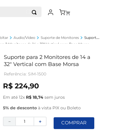
Audio/Vídeo
Suporte de Monitores
Suporte
ara 2 Monitores de 14 a 32" Vertical com Base Morsa
Suporte para 2 Monitores de 14 a
32" Vertical com Base Morsa
SIM-1500
R$
224
,
90
Em até
12
x
R$
18
,
74
sem juros
5% de desconto
à vista PIX ou Boleto
－
＋
COMPRAR