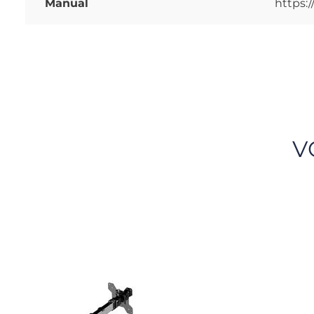
Manual
https:
V