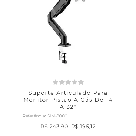
Suporte Articulado Para
Monitor Pistão A Gás De 14
A 32"
SIM-2000
R$
243
,
90
R$
195
,
12