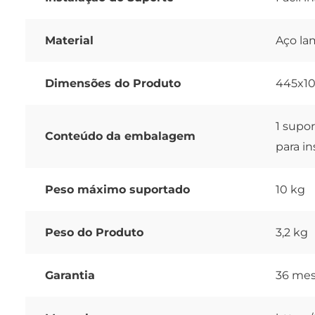
Material
Aço lam
Dimensões do Produto
445x1
1 supor
Conteúdo da embalagem
para i
Peso máximo suportado
10 kg
Peso do Produto
3,2 kg
Garantia
36 me