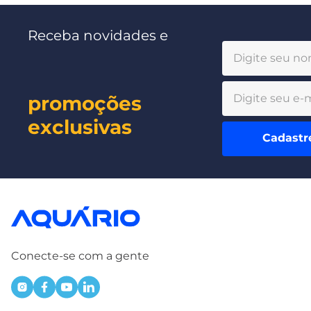
Receba novidades e
promoções
exclusivas
Cadastr
Conecte-se com a gente