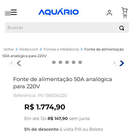
Buscar
Radiocom
Fontes e Medidores
Fonte de alimentação
50A analógica para 220V
Fonte de alimentação 50A analógica
para 220V
PS-13850A220
R$
1
.
774
,
90
Em até
12
x
R$
147
,
90
sem juros
5% de desconto
à vista PIX ou Boleto