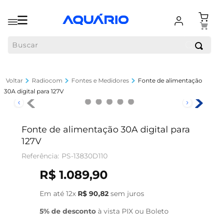
Buscar
Radiocom
Fontes e Medidores
Fonte de alimentação
30A digital para 127V
Fonte de alimentação 30A digital para
127V
PS-13830D110
R$
1
.
089
,
90
Em até
12
x
R$
90
,
82
sem juros
5% de desconto
à vista PIX ou Boleto