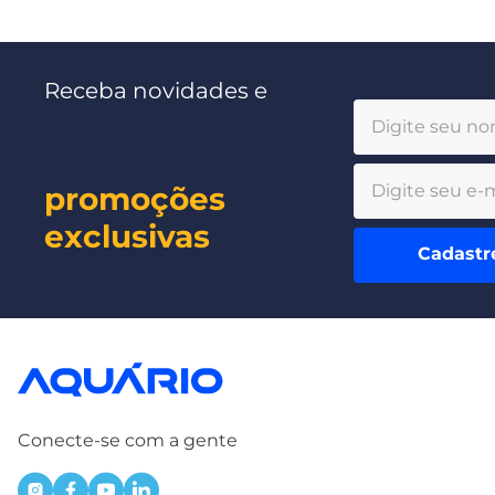
Receba novidades e
promoções
exclusivas
Cadastr
Conecte-se com a gente