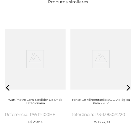
Produtos similares
Wattímetro Com Medidor De Onda
Fonte De Alimentação 50A Analógica
Estacionária
Para 220V
PWR-100HF
PS-13850A220
R$
238
,
90
R$
1
.
774
,
90