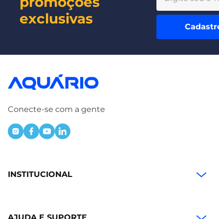
promoções
exclusivas
Cadastr
Conecte-se com a gente
INSTITUCIONAL
AJUDA E SUPORTE