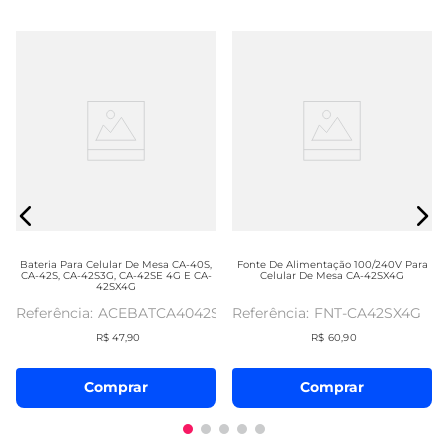
Bateria Para Celular De Mesa CA-40S,
Fonte De Alimentação 100/240V Para
CA-42S, CA-42S3G, CA-42SE 4G E CA-
Celular De Mesa CA-42SX4G
42SX4G
ACEBATCA4042S
FNT-CA42SX4G
R$
47
,
90
R$
60
,
90
Comprar
Comprar