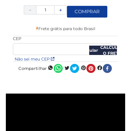
－
＋
COMPRAR
Frete grátis para todo Brasil
CEP
CALCULAR
O FRETE
Não sei meu CEP
Compartilhar