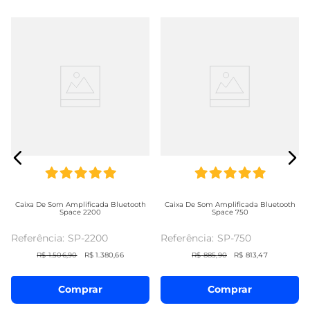
Caixa De Som Amplificada Bluetooth
Caixa De Som Amplificada Bluetooth
Space 2200
Space 750
SP-2200
SP-750
R$
1
.
506
,
90
R$
1
.
380
,
66
R$
885
,
90
R$
813
,
47
Comprar
Comprar