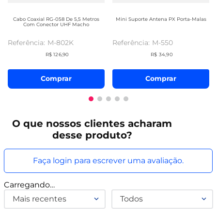
Cabo Coaxial RG-058 De 5,5 Metros
Mini Suporte Antena PX Porta-Malas
Com Conector UHF Macho
M-802K
M-550
R$
126
,
90
R$
34
,
90
Comprar
Comprar
O que
nossos clientes
acharam
desse produto?
Faça login para escrever uma avaliação.
Carregando…
Mais recentes
Todos