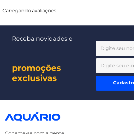
Carregando avaliações…
Receba novidades e
promoções
exclusivas
Cadastr
Conecte-se com a gente