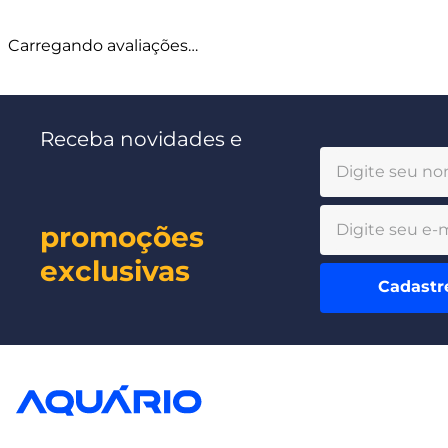
Carregando avaliações…
Receba novidades e
promoções
exclusivas
Cadastr