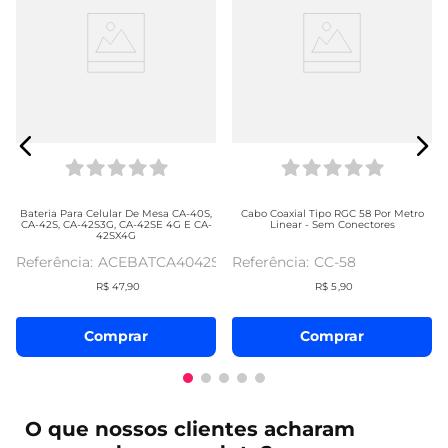
Bateria Para Celular De Mesa CA-40S,
Cabo Coaxial Tipo RGC 58 Por Metro
CA-42S, CA-42S3G, CA-42SE 4G E CA-
Linear - Sem Conectores
42SX4G
ACEBATCA4042S
CC-58
R$
47
,
90
R$
5
,
90
Comprar
Comprar
O que
nossos clientes
acharam