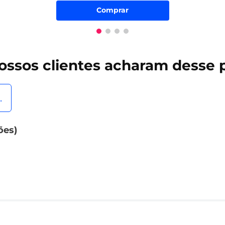
Comprar
ossos clientes
acharam desse 
.
ões)