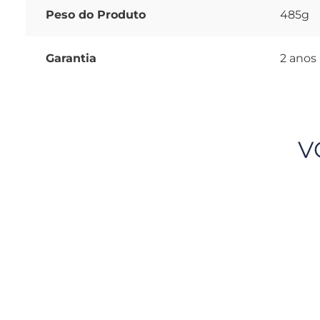
Peso do Produto
485g
Garantia
2 anos
V