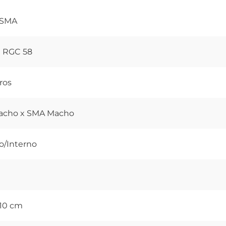
0SMA
l RGC 58
ros
acho x SMA Macho
o/Interno
10 cm