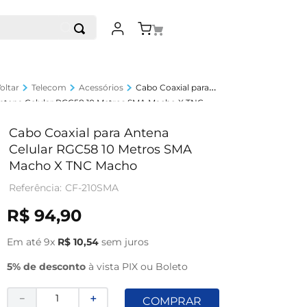
Telecom
Acessórios
Cabo Coaxial para
ntena Celular RGC58 10 Metros SMA Macho X TNC
acho
Cabo Coaxial para Antena
Celular RGC58 10 Metros SMA
Macho X TNC Macho
CF-210SMA
R$
94
,
90
Em até
9
x
R$
10
,
54
sem juros
5% de desconto
à vista PIX ou Boleto
－
＋
COMPRAR