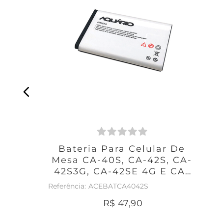
Bateria Para Celular De
Mesa CA-40S, CA-42S, CA-
42S3G, CA-42SE 4G E CA-
42SX4G
ACEBATCA4042S
R$
47
,
90