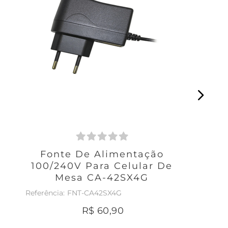
Fonte De Alimentação
100/240V Para Celular De
Mesa CA-42SX4G
FNT-CA42SX4G
R$
60
,
90