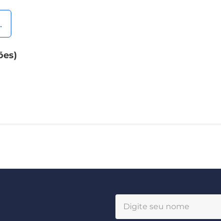
.
ões)