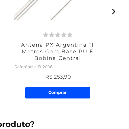
Antena PX Argentina 11
Metros Com Base PU E
Bobina Central
B-2006
R$
253
,
90
Comprar
produto?