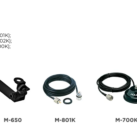
01K);
02K);
0K);