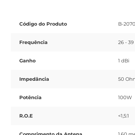
Código do Produto
B-207
Frequência
26 - 3
Ganho
1 dBi
Impedância
50 Oh
Potência
100W
R.O.E
<1,5:1
Comprimento da Antena
1.60 m