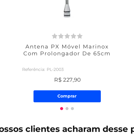
Antena PX Móvel Marinox
Com Prolongador De 65cm
PL-2003
R$
227
,
90
Comprar
ossos clientes
acharam desse 