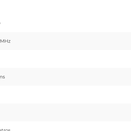
0
9 MHz
ms
etros