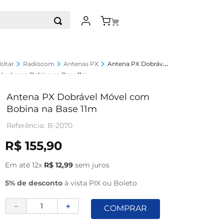
Radiocom
Antenas PX
Antena PX Dobrável
óvel com Bobina na Base 11m
Antena PX Dobrável Móvel com
Bobina na Base 11m
B-2070
R$
155
,
90
Em até
12
x
R$
12
,
99
sem juros
5% de desconto
à vista PIX ou Boleto
－
＋
COMPRAR