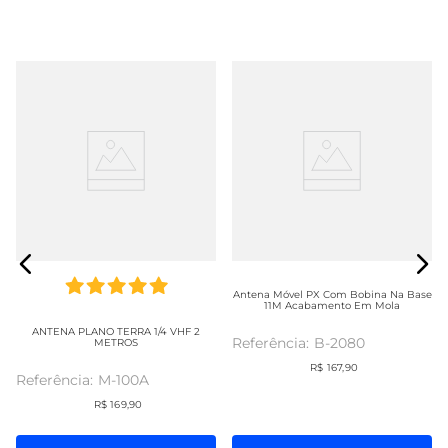
Antena Móvel PX Com Bobina Na Base
11M Acabamento Em Mola
ANTENA PLANO TERRA 1/4 VHF 2
B-2080
METROS
R$
167
,
90
M-100A
R$
169
,
90