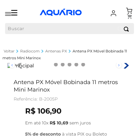
Buscar
Radiocom
Antenas PX
Antena PX Móvel Bobinada 11
metros Mini Marinox
Antena PX Móvel Bobinada 11 metros
Mini Marinox
B-2005P
R$
106
,
90
Em até
10
x
R$
10
,
69
sem juros
5% de desconto
à vista PIX ou Boleto