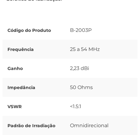
B-2003P
Código do Produto
25 a 54 MHz
Frequência
2,23 dBi
Ganho
50 Ohms
Impedância
<1.5:1
VSWR
Omnidirecional
Padrão de Irradiação