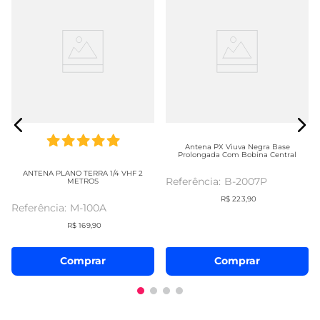
Antena PX Viuva Negra Base
Prolongada Com Bobina Central
ANTENA PLANO TERRA 1/4 VHF 2
B-2007P
METROS
R$
223
,
90
M-100A
R$
169
,
90
Comprar
Comprar