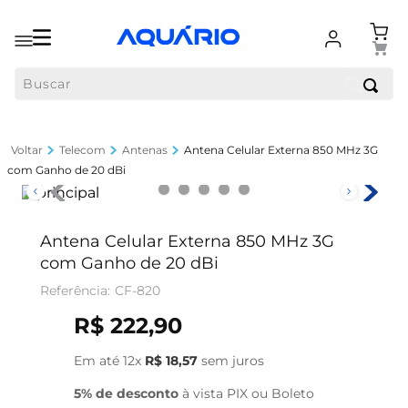
Buscar
Telecom
Antenas
Antena Celular Externa 850 MHz 3G
com Ganho de 20 dBi
Antena Celular Externa 850 MHz 3G
com Ganho de 20 dBi
CF-820
R$
222
,
90
Em até
12
x
R$
18
,
57
sem juros
5% de desconto
à vista PIX ou Boleto