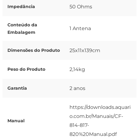
50 Ohms
Impedância
Conteúdo da
1 Antena
Embalagem
25x11x139cm
Dimensões do Produto
2,14kg
Peso do Produto
2 anos
Garantia
https://downloads.aquari
o.com.br/Manuais/CF-
Manual
814-817-
820%20Manual.pdf