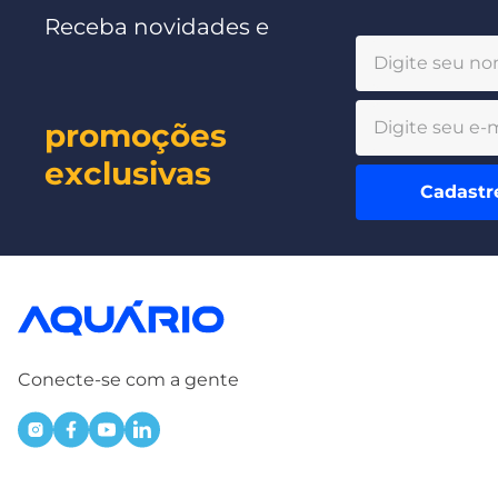
Receba novidades e
promoções
exclusivas
Cadastr
Conecte-se com a gente