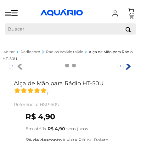
Buscar
Radiocom
Radios Walkie talkie
Alça de Mão para Rádio
HT-50U
Alça de Mão para Rádio HT-50U
(
1
)
HSP-50U
R$
4
,
90
Em até
1
x
R$
4
,
90
sem juros
5% de desconto
à vista PIX ou Boleto