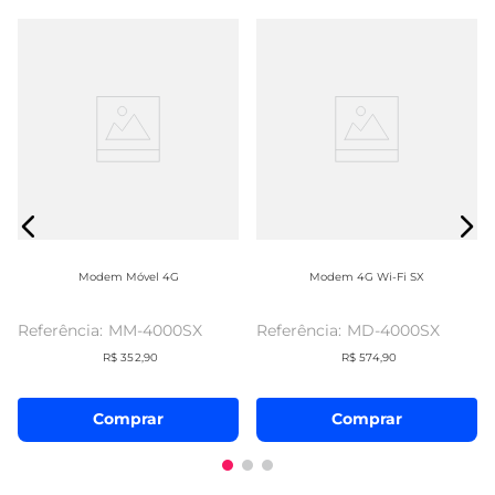
Modem Móvel 4G
Modem 4G Wi-Fi SX
MM-4000SX
MD-4000SX
R$
352
,
90
R$
574
,
90
Comprar
Comprar