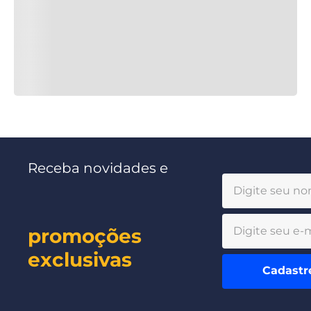
Receba novidades e
promoções
exclusivas
Cadastr