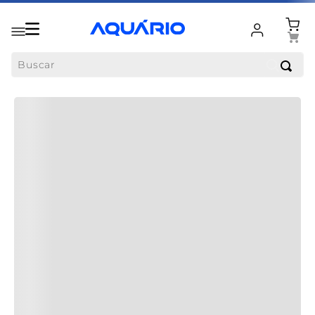
Buscar
VOCÊ TAMBÉM PODE GOSTAR
Produtos similares
O que
nossos clientes
acharam
desse produto?
Faça login para escrever uma avaliação.
Carregando…
Mais recentes
Todos