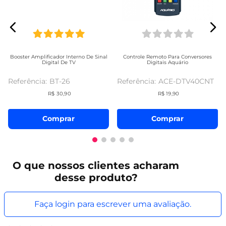
Booster Amplificador Interno De Sinal
Controle Remoto Para Conversores
Digital De TV
Digitais Aquário
BT-26
ACE-DTV40CNT
R$
30
,
90
R$
19
,
90
Comprar
Comprar
O que
nossos clientes
acharam
desse produto?
Faça login para escrever uma avaliação.