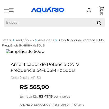
Buscar
Audio/Vídeo
Acessórios
Amplificador de Potência CATV
Frequência 54-806MHz 50dB
Amplificador de Potência CATV
Frequência 54-806MHz 50dB
AP-50
R$
565
,
90
Em até
12
x
R$
47
,
15
sem juros
5% de desconto
à vista PIX ou Boleto