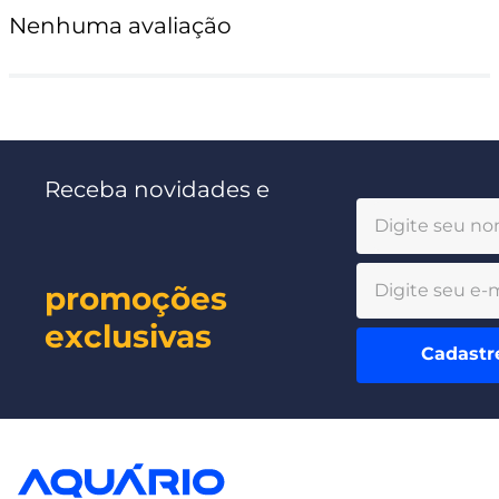
Nenhuma avaliação
Receba novidades e
promoções
exclusivas
Cadastr