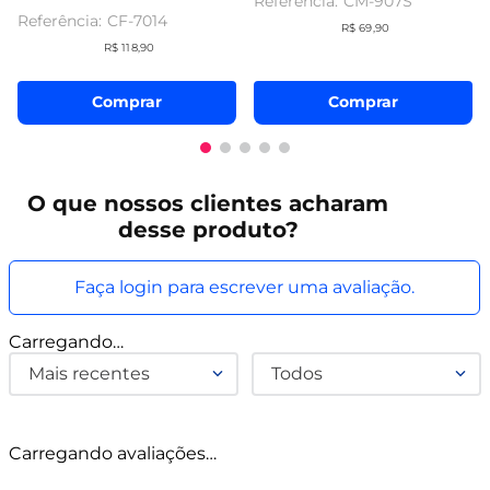
CM-907S
CF-7014
R$
69
,
90
R$
118
,
90
Comprar
Comprar
O que
nossos clientes
acharam
desse produto?
Faça login para escrever uma avaliação.
Carregando…
Mais recentes
Todos
Carregando avaliações…