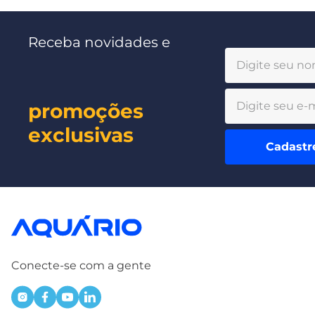
Receba novidades e
promoções
exclusivas
Cadastr
Conecte-se com a gente