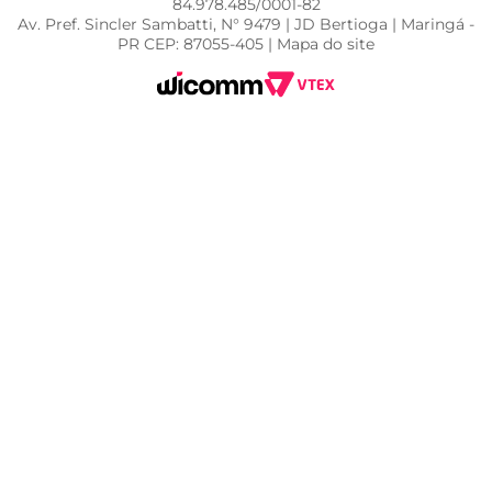
84.978.485/0001-82
Av. Pref. Sincler Sambatti, N° 9479 | JD Bertioga | Maringá -
PR CEP: 87055-405 | Mapa do site