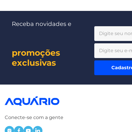
Receba novidades e
promoções
exclusivas
Cadastr
Conecte-se com a gente