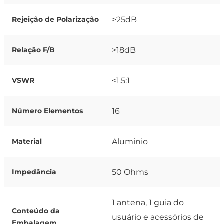
>25dB
Rejeição de Polarização
>18dB
Relação F/B
<1.5:1
VSWR
16
Número Elementos
Aluminio
Material
50 Ohms
Impedância
1 antena, 1 guia do
Conteúdo da
usuário e acessórios de
Embalagem