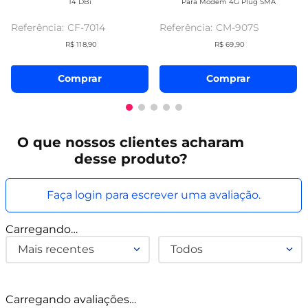
14 DBi
Para Modem 4G Plug SMA
CF-7014
CM-907S
R$
118
,
90
R$
69
,
90
Comprar
Comprar
O que
nossos clientes
acharam
desse produto?
Faça login para escrever uma avaliação.
Carregando…
Mais recentes
Todos
Carregando avaliações…