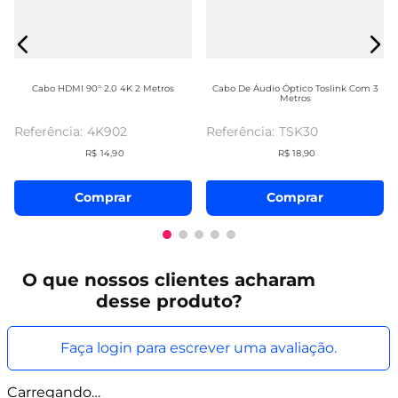
Cabo HDMI 90° 2.0 4K 2 Metros
Cabo De Áudio Óptico Toslink Com 3
Metros
4K902
TSK30
R$
14
,
90
R$
18
,
90
Comprar
Comprar
O que
nossos clientes
acharam
desse produto?
Faça login para escrever uma avaliação.
Carregando…