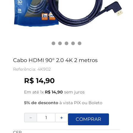
Cabo HDMI 90° 2.0 4K 2 metros
4K902
R$
14
,
90
Em até
1
x
R$
14
,
90
sem juros
5% de desconto
à vista PIX ou Boleto
－
＋
COMPRAR
CEP