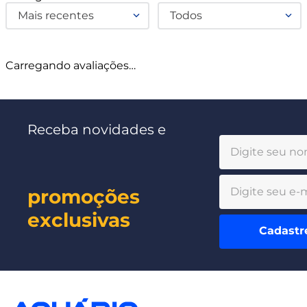
Mais recentes
Todos
Carregando avaliações…
Receba novidades e
promoções
exclusivas
Cadastr