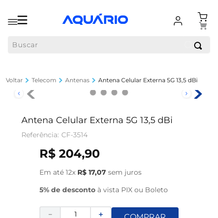
Buscar
Telecom
Antenas
Antena Celular Externa 5G 13,5 dBi
Antena Celular Externa 5G 13,5 dBi
CF-3514
R$
204
,
90
Em até
12
x
R$
17
,
07
sem juros
5% de desconto
à vista PIX ou Boleto
－
＋
COMPRAR