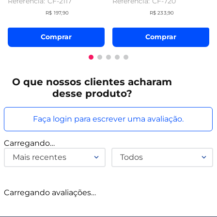
CF-2117
CF-720
R$
197
,
90
R$
233
,
90
Comprar
Comprar
O que
nossos clientes
acharam
desse produto?
Faça login para escrever uma avaliação.
Carregando…
Mais recentes
Todos
Carregando avaliações…