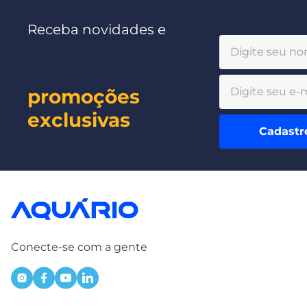
Receba novidades e
promoções
exclusivas
Cadastr
Conecte-se com a gente