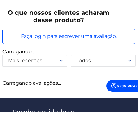
O que
nossos clientes
acharam
desse produto?
Faça login para escrever uma avaliação.
Carregando…
Mais recentes
Todos
Carregando avaliações…
SEJA REV
Receba novidades e