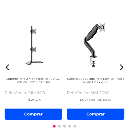
Suporte Para 2 Monitores De 14 A 32"
Suporte Articulado Para Monitor Pistão
Vertical Com Base Fixa
A Gás De 14 A 32"
SIM-800
SIM-2000
R$
244
,
90
R$
243
,
90
R$
195
,
12
Comprar
Comprar