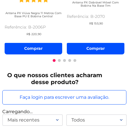
Antena PX Dobrável Móvel Com
Bobina Na Base 11m
Antena PX Viúva Negra 11 Metros Com
B-2070
Base PU E Bobina Central
R$
155
,
90
B-2006P
R$
220
,
90
Comprar
Comprar
O que
nossos clientes
acharam
desse produto?
Faça login para escrever uma avaliação.
Carregando…
Mais recentes
Todos