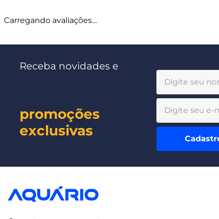
Carregando avaliações…
Receba novidades e
promoções
exclusivas
Cadastr