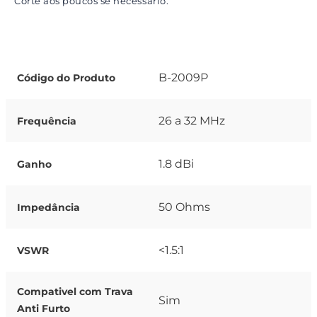
Corte aos poucos se necessário.
B-2009P
Código do Produto
26 a 32 MHz
Frequência
1.8 dBi
Ganho
50 Ohms
Impedância
<1.5:1
VSWR
Compativel com Trava
Sim
Anti Furto