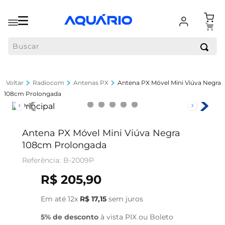
Buscar
Radiocom
Antenas PX
Antena PX Móvel Mini Viúva Negra
108cm Prolongada
Antena PX Móvel Mini Viúva Negra
108cm Prolongada
B-2009P
R$
205
,
90
Em até
12
x
R$
17
,
15
sem juros
5% de desconto
à vista PIX ou Boleto